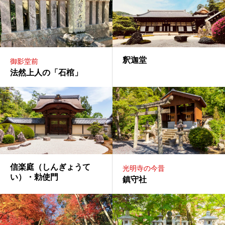
釈迦堂
御影堂前
法然上人の「石棺」
信楽庭（しんぎょうて
光明寺の今昔
い）・勅使門
鎮守社