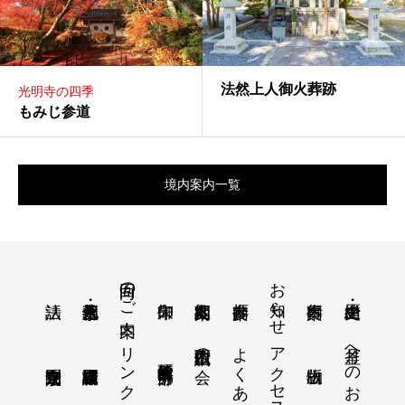
法然上人御火葬跡
光明寺の四季
もみじ参道
境内案内一覧
回向のご案内
お知らせ
リンク
よくある質問
アクセス
月釜へのおさそい
西山仏讃歌の会
教学研究所 中部分所