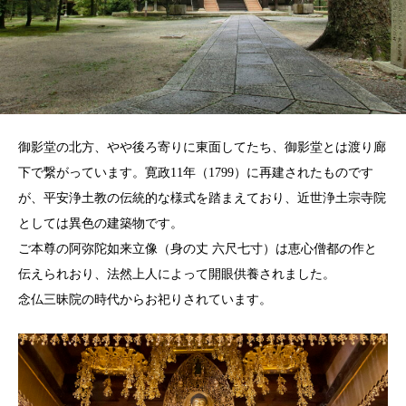
御影堂の北方、やや後ろ寄りに東面してたち、御影堂とは渡り廊
下で繋がっています。寛政11年（1799）に再建されたものです
が、平安浄土教の伝統的な様式を踏まえており、近世浄土宗寺院
としては異色の建築物です。
ご本尊の阿弥陀如来立像（身の丈 六尺七寸）は恵心僧都の作と
伝えられおり、法然上人によって開眼供養されました。
念仏三昧院の時代からお祀りされています。