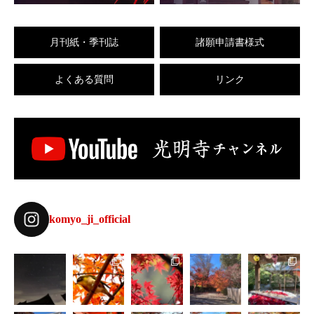
月刊紙・季刊誌
諸願申請書様式
よくある質問
リンク
komyo_ji_official